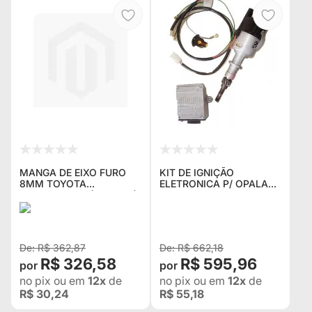
MANGA DE EIXO FURO
KIT DE IGNIÇÃO
8MM TOYOTA
ELETRONICA P/ OPALA
BANDEIRANTE (KPT-553)
4CC COMPOSTO DE
(Nº ORIGINAL 43431-
CHICOTE ,MODULO E
98001)
DISTRIBUIDOR (1,500 KG)
NOVO
R$ 362,87
R$ 662,18
R$ 326,58
R$ 595,96
no pix
ou em
12x
de
no pix
ou em
12x
de
R$ 30,24
R$ 55,18