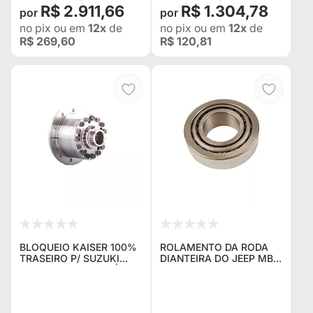
R$ 2.911,66
R$ 1.304,78
no pix
ou em
12x
de
no pix
ou em
12x
de
R$ 269,60
R$ 120,81
BLOQUEIO KAISER 100%
ROLAMENTO DA RODA
TRASEIRO P/ SUZUKI
DIANTEIRA DO JEEP MB,
VITARA, ANO 88 ATÉ 98,
GPW, M38, CJ2A, CJ3A
26 ESTRIAS - KL129 ?
CJ3B E CJ5