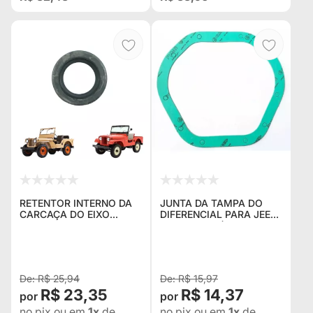
RETENTOR INTERNO DA
JUNTA DA TAMPA DO
CARCAÇA DO EIXO
DIFERENCIAL PARA JEEP
TRASEIRO JEEP WILLYS
WILLYS CJ5 (DIANTEIRO
CANELA FINA
E TRASEIRO) E CJ3A E
CJ3B (APENAS
TRASEIRO)
R$ 25,94
R$ 15,97
R$ 23,35
R$ 14,37
no pix
ou em
1x
de
no pix
ou em
1x
de