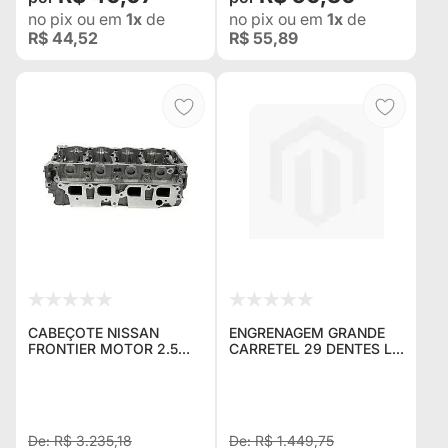
no pix
ou em
1x
de
no pix
ou em
1x
de
R$ 44,52
R$ 55,89
CABEÇOTE NISSAN
ENGRENAGEM GRANDE
FRONTIER MOTOR 2.5
CARRETEL 29 DENTES L-
DIESEL ANO 2001
200 GL / GLS 4X4
(ACOMPANHA
VALVULAS)
R$ 3.235,18
R$ 1.449,75