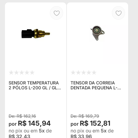
SENSOR TEMPERATURA
TENSOR DA CORREIA
2 PÓLOS L-200 GL / GLS
DENTADA PEQUENA L-
/ SPORT / PAJERO 2.5 /
200 GL / GLS / SPORT
2.8
GLS / HPE / PAJERO 2.5
R$ 162,16
R$ 169,79
R$ 145,94
R$ 152,81
no pix
ou em
5x
de
no pix
ou em
5x
de
R$ 32,43
R$ 33,96