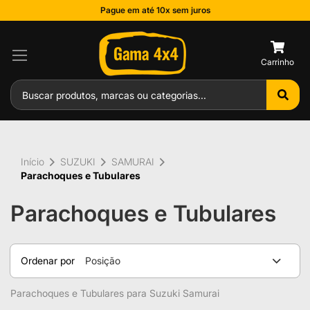
Pague em até 10x sem juros
0
Início
SUZUKI
SAMURAI
Parachoques e Tubulares
Parachoques e Tubulares
Ordenar por
Posição
Parachoques e Tubulares para Suzuki Samurai