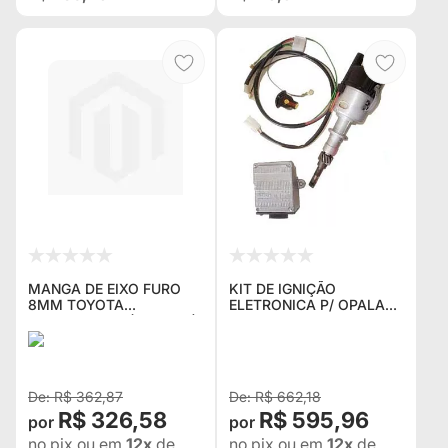
MANGA DE EIXO FURO
KIT DE IGNIÇÃO
8MM TOYOTA
ELETRONICA P/ OPALA
BANDEIRANTE (KPT-553)
4CC COMPOSTO DE
(Nº ORIGINAL 43431-
CHICOTE ,MODULO E
98001)
DISTRIBUIDOR (1,500 KG)
NOVO
R$ 362,87
R$ 662,18
R$ 326,58
R$ 595,96
no pix
ou em
12x
de
no pix
ou em
12x
de