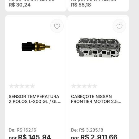
R$ 30,24
R$ 55,18
SENSOR TEMPERATURA
CABEÇOTE NISSAN
2 PÓLOS L-200 GL / GLS
FRONTIER MOTOR 2.5
/ SPORT / PAJERO 2.5 /
DIESEL ANO 2001
2.8
(ACOMPANHA
VALVULAS)
R$ 162,16
R$ 3.235,18
R$ 145,94
R$ 2.911,66