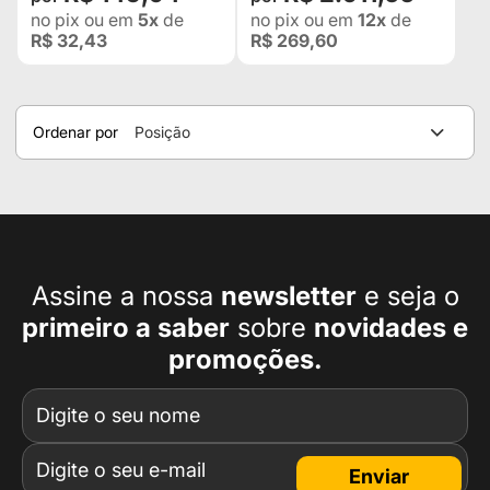
no pix
ou em
5x
de
no pix
ou em
12x
de
R$ 32,43
R$ 269,60
Ordenar por
Posição
Assine a nossa
newsletter
e seja o
primeiro a
saber
sobre
novidades e
promoções.
Enviar