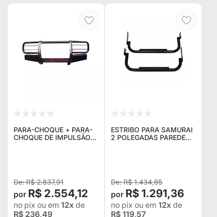
PARA-CHOQUE + PARA-
ESTRIBO PARA SAMURAI
CHOQUE DE IMPULSÃO
2 POLEGADAS PAREDE
(QUEBRA MATO) + MESA
3MM - O PAR - MACERAL
DE GUINCHO PARA
SUZUKI SAMURAI -
TODOS OS ANOS
R$ 2.837,91
R$ 1.434,85
R$ 2.554,12
R$ 1.291,36
no pix
ou em
12x
de
no pix
ou em
12x
de
R$ 236,49
R$ 119,57