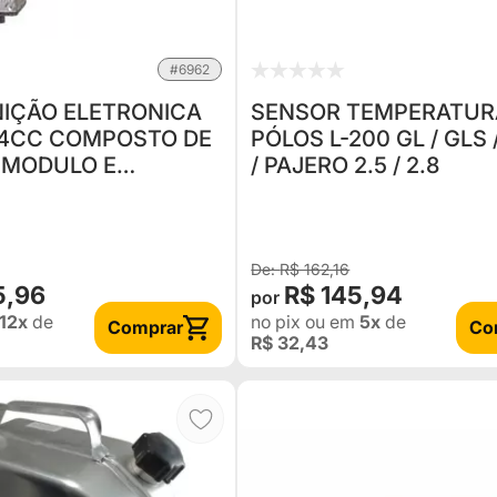
#6962
GNIÇÃO ELETRONICA
SENSOR TEMPERATUR
 4CC COMPOSTO DE
PÓLOS L-200 GL / GLS
,MODULO E
/ PAJERO 2.5 / 2.8
DOR (1,500 KG)
R$ 162,16
5,96
R$ 145,94
12x
de
no pix
ou em
5x
de
Comprar
Co
R$ 32,43