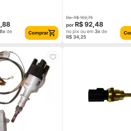
R$ 102,75
1,88
R$ 92,48
8x
de
no pix
ou em
3x
de
Comprar
Co
R$ 34,25