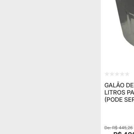
GALÃO DE
LITROS P
(PODE SE
ÁGUA OU
RECOMEND
GAL
R$ 445,26