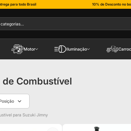
trega para todo Brasil
10% de Desconto no bo
Motor
Iluminação
Carroc
 de Combustível
Posição
stível para Suzuki Jimny