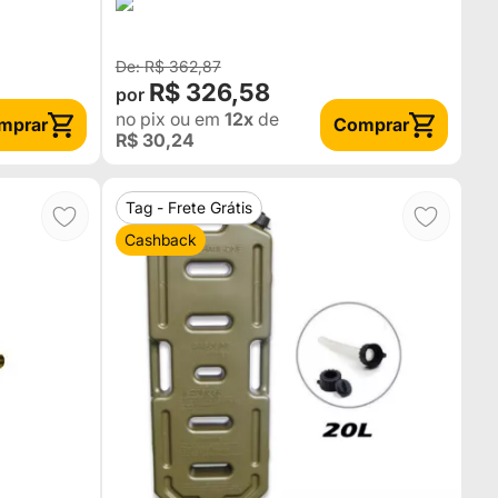
R$ 362,87
R$ 326,58
no pix
ou em
12x
de
mprar
Comprar
R$ 30,24
Tag - Frete Grátis
Cashback