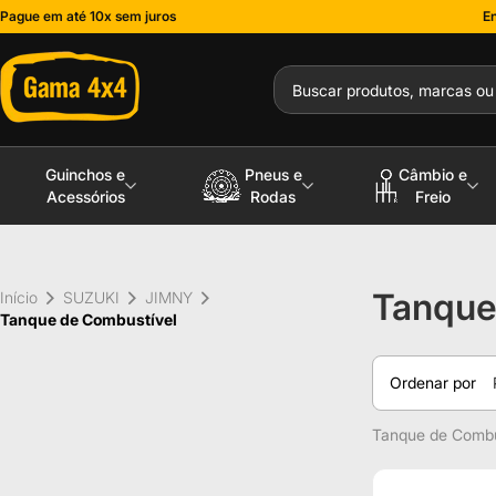
Pague em até 10x sem juros
En
Guinchos e
Pneus e
Câmbio e
Acessórios
Rodas
Freio
Tanque
Início
SUZUKI
JIMNY
Tanque de Combustível
Ordenar por
Tanque de Combu