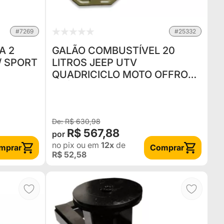
#7269
#25332
A 2
GALÃO COMBUSTÍVEL 20
 / SPORT
LITROS JEEP UTV
QUADRICICLO MOTO OFFROAD
P/ ÁGUA E DIESEL - VERDE
MILITAR
R$ 630,98
R$ 567,88
no pix
ou em
12x
de
mprar
Comprar
R$ 52,58