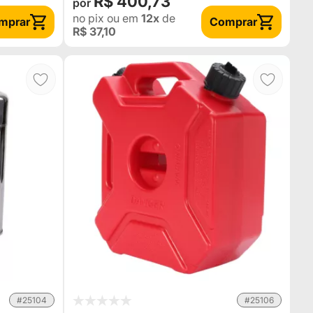
R$ 400,73
no pix
ou em
12x
de
mprar
Comprar
R$ 37,10
#25104
#25106