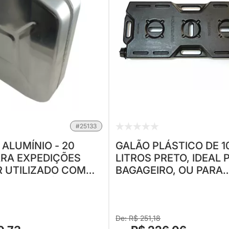
#25133
 ALUMÍNIO - 20
GALÃO PLÁSTICO DE 1
ARA EXPEDIÇÕES
LITROS PRETO, IDEAL 
R UTILIZADO COM
BAGAGEIRO, OU PARA
 COMBUSTÍVEL)
PRENDER NO ESTEPE.
A-SE UTILIZAR UM
ÁLCOOL E ÁGUA - MA
MIDWEST
R$ 251,18