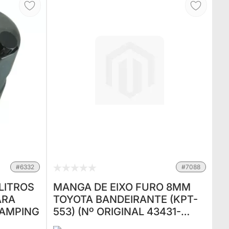
#6332
#7088
LITROS
MANGA DE EIXO FURO 8MM
ARA
TOYOTA BANDEIRANTE (KPT-
CAMPING
553) (Nº ORIGINAL 43431-
98001)