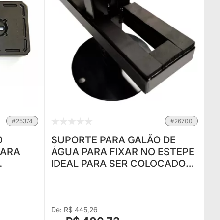
#25374
#26700
0
SUPORTE PARA GALÃO DE
PARA
ÁGUA PARA FIXAR NO ESTEPE
IDEAL PARA SER COLOCADO
 PARA
NO ESTEPE EXTERNO
RCA
(SOMENTE SUPORTE)
R$ 445,26