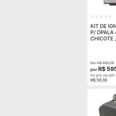
KIT DE I
P/ OPALA
CHICOTE 
DISTRIBUI
NOVO
R$ 662,18
R$ 59
no pix
ou em
R$ 55,18