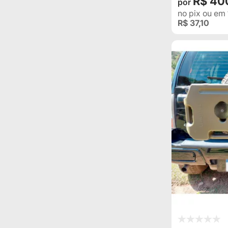
R$ 40
no pix
ou em
R$ 37,10