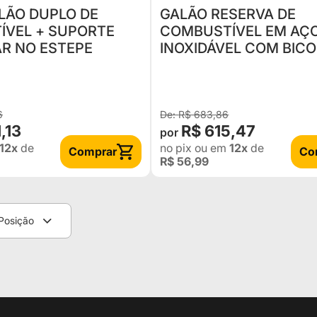
ALÃO DUPLO DE
GALÃO RESERVA DE
+ SUPORTE
COMBUSTÍVEL EM AÇ
AR NO ESTEPE
INOXIDÁVEL COM BICO
CAPACIDADE: 20 LITRO
IDEAL PARA TRANSPO
GASOLINA / DIES
6
R$ 683,86
,13
R$ 615,47
12x
de
no pix
ou em
12x
de
Comprar
Co
R$ 56,99
Posição