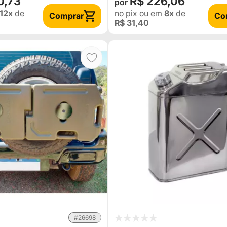
0,73
R$ 226,06
12x
de
no pix
ou em
8x
de
Comprar
Co
R$ 31,40
#26698