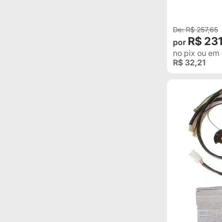
R$ 257,65
R$ 23
no pix
ou em
R$ 32,21