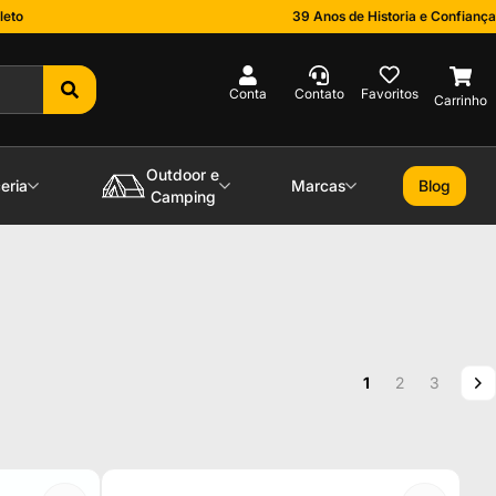
leto
39 Anos de Historia e Confiança
0
Outdoor e
eria
Marcas
Blog
Camping
Página
Você esta lendo a
Página
Página
P
P
1
2
3