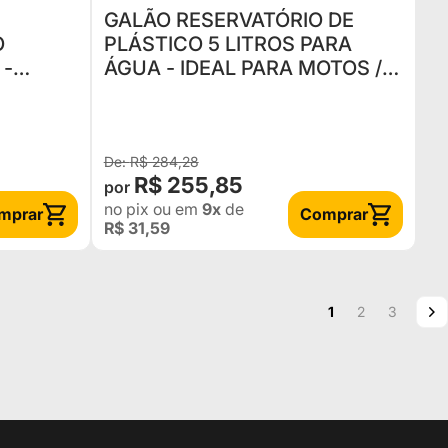
GALÃO RESERVATÓRIO DE
O
PLÁSTICO 5 LITROS PARA
 -
ÁGUA - IDEAL PARA MOTOS /
S -
QUADRICICLOS / ATV / UTV /
RTAR
OFFROAD / CAMPING / PE
R$ 284,28
R$ 255,85
no pix
ou em
9x
de
mprar
Comprar
R$ 31,59
Página
Você esta lendo a
Página
Página
P
P
1
2
3