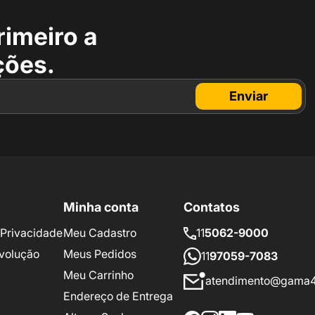
rimeiro a
ções.
Enviar
Minha conta
Contatos
e Privacidade
Meu Cadastro
11
5062-9000
volução
Meus Pedidos
11
97059-7083
Meu Carrinho
atendimento@gama4
Endereço de Entrega