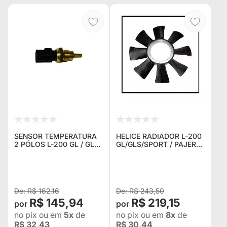
SENSOR TEMPERATURA
HELICE RADIADOR L-200
2 PÓLOS L-200 GL / GLS
GL/GLS/SPORT / PAJERO
/ SPORT / PAJERO 2.5 /
SPORT 2.8
2.8
R$ 162,16
R$ 243,50
R$ 145,94
R$ 219,15
no pix
ou em
5x
de
no pix
ou em
8x
de
R$ 32,43
R$ 30,44