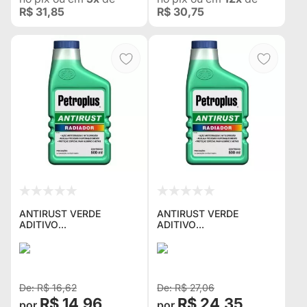
R$ 31,85
R$ 30,75
ANTIRUST VERDE
ANTIRUST VERDE
ADITIVO
ADITIVO
ANTICORROSIVO DE
ANTICORROSIVO DE
RADIADOR STP COM
RADIADOR STP COM
500ML PP-618BR
1LITRO PP-718BR
R$ 16,62
R$ 27,06
R$ 14,96
R$ 24,35