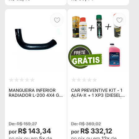
MANGUEIRA INFERIOR
CAR PREVENTIVE KIT - 1
RADIADOR L-200 4X4 GL
ALFA-X + 1 XP3 (DIESEL /
/ GLS
ÁLCOOL OU GASOLINA)
+ FLUIDO PARA
RADIADOR + GRAXA
ESPECIAL ALFA-X + FRE
R$ 159,27
R$ 369,02
R$ 143,34
R$ 332,12
no pix
ou em
5x
de
no pix
ou em
12x
de