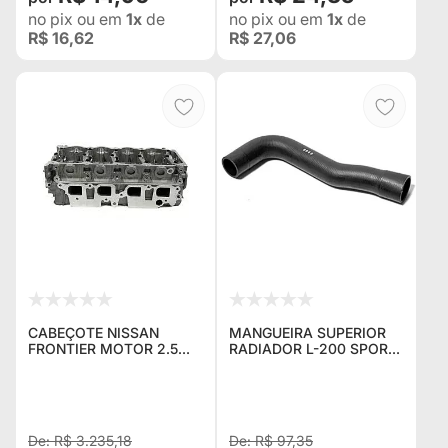
no pix
ou em
1x
de
no pix
ou em
1x
de
R$ 16,62
R$ 27,06
CABEÇOTE NISSAN
MANGUEIRA SUPERIOR
FRONTIER MOTOR 2.5
RADIADOR L-200 SPORT
DIESEL ANO 2001
GLS / HPE
(ACOMPANHA
VALVULAS)
R$ 3.235,18
R$ 97,35