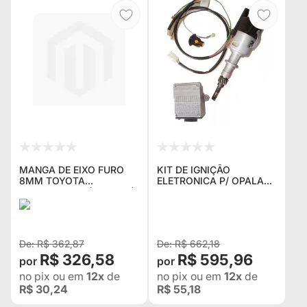
MANGA DE EIXO FURO
KIT DE IGNIÇÃO
8MM TOYOTA
ELETRONICA P/ OPALA
BANDEIRANTE (KPT-553)
4CC COMPOSTO DE
(Nº ORIGINAL 43431-
CHICOTE ,MODULO E
98001)
DISTRIBUIDOR (1,500 KG)
NOVO
R$ 362,87
R$ 662,18
R$ 326,58
R$ 595,96
no pix
ou em
12x
de
no pix
ou em
12x
de
R$ 30,24
R$ 55,18