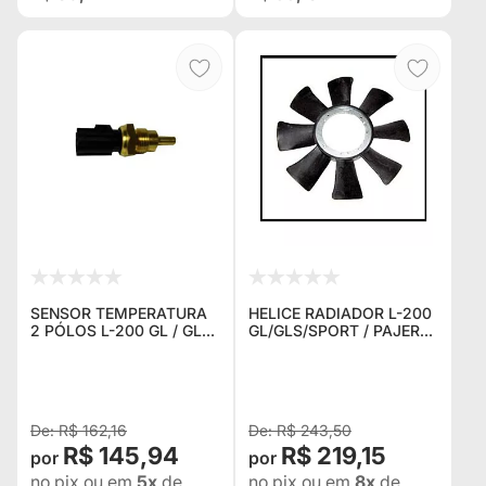
SENSOR TEMPERATURA
HELICE RADIADOR L-200
2 PÓLOS L-200 GL / GLS
GL/GLS/SPORT / PAJERO
/ SPORT / PAJERO 2.5 /
SPORT 2.8
2.8
R$ 162,16
R$ 243,50
R$ 145,94
R$ 219,15
no pix
ou em
5x
de
no pix
ou em
8x
de