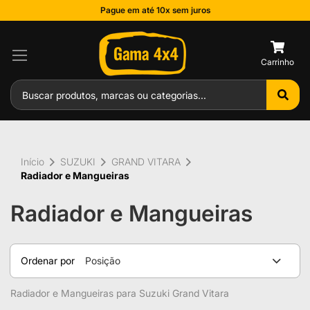
Pague em até 10x sem juros
0
Início
SUZUKI
GRAND VITARA
Radiador e Mangueiras
Radiador e Mangueiras
Ordenar por
Posição
Radiador e Mangueiras para Suzuki Grand Vitara