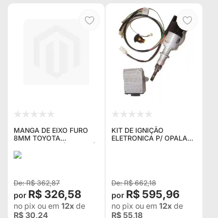
MANGA DE EIXO FURO
KIT DE IGNIÇÃO
8MM TOYOTA
ELETRONICA P/ OPALA
BANDEIRANTE (KPT-553)
4CC COMPOSTO DE
(Nº ORIGINAL 43431-
CHICOTE ,MODULO E
98001)
DISTRIBUIDOR (1,500 KG)
NOVO
R$ 362,87
R$ 662,18
R$ 326,58
R$ 595,96
no pix
ou em
12x
de
no pix
ou em
12x
de
R$ 30,24
R$ 55,18