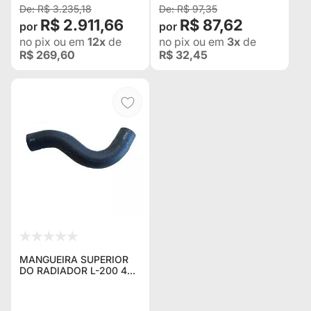
R$ 3.235,18
R$ 97,35
R$ 2.911,66
R$ 87,62
no pix
ou em
12x
de
no pix
ou em
3x
de
R$ 269,60
R$ 32,45
MANGUEIRA SUPERIOR
DO RADIADOR L-200 4X4
GL / GLS