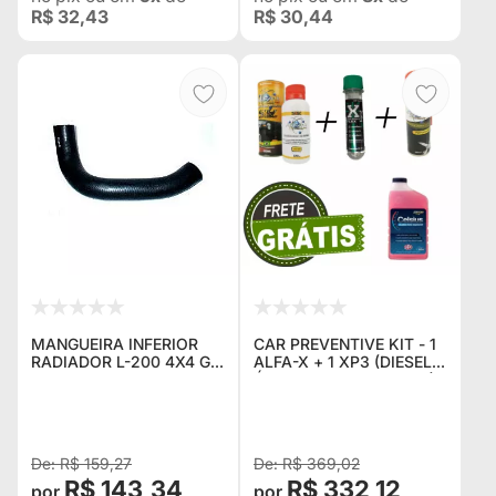
R$ 32,43
R$ 30,44
MANGUEIRA INFERIOR
CAR PREVENTIVE KIT - 1
RADIADOR L-200 4X4 GL
ALFA-X + 1 XP3 (DIESEL /
/ GLS
ÁLCOOL OU GASOLINA)
+ FLUIDO PARA
RADIADOR + GRAXA
ESPECIAL ALFA-X + FRE
R$ 159,27
R$ 369,02
R$ 143,34
R$ 332,12