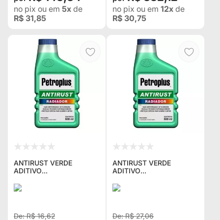
no pix
ou em
5x
de
no pix
ou em
12x
de
R$ 31,85
R$ 30,75
ANTIRUST VERDE
ANTIRUST VERDE
ADITIVO
ADITIVO
ANTICORROSIVO DE
ANTICORROSIVO DE
RADIADOR STP COM
RADIADOR STP COM
500ML PP-618BR
1LITRO PP-718BR
R$ 16,62
R$ 27,06