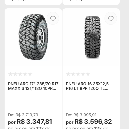
PNEU ARO 17" 285/70 R17
PNEU ARO 16 35X12,5
MAXXIS 121/118Q 10PR
R16 LT 8PR 120Q TL
MT 772
M8060 MAXXIS -
TREPADOR
R$ 3.719,79
R$ 3.995,91
R$ 3.347,81
R$ 3.596,32
no pix
ou em
12x
de
no pix
ou em
12x
de