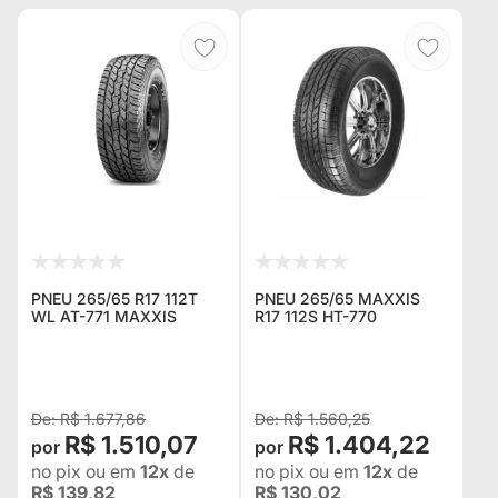
PNEU 265/65 R17 112T
PNEU 265/65 MAXXIS
WL AT-771 MAXXIS
R17 112S HT-770
R$ 1.677,86
R$ 1.560,25
R$ 1.510,07
R$ 1.404,22
no pix
ou em
12x
de
no pix
ou em
12x
de
R$ 139,82
R$ 130,02