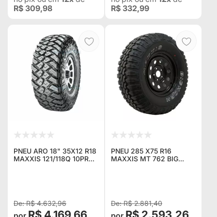
R$ 309,98
R$ 332,99
PNEU ARO 18" 35X12 R18
PNEU 285 X75 R16
MAXXIS 121/118Q 10PR
MAXXIS MT 762 BIG
MT 772
HORN
R$ 4.632,96
R$ 2.881,40
R$ 4.169,66
R$ 2.593,26