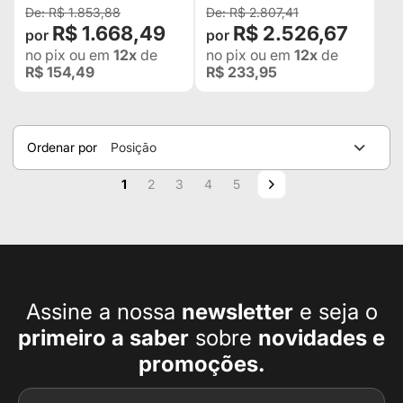
R$ 1.853,88
R$ 2.807,41
R$ 1.668,49
R$ 2.526,67
no pix
ou em
12x
de
no pix
ou em
12x
de
R$ 154,49
R$ 233,95
Ordenar por
Posição
Página
Você esta lendo a pagina
Página
Página
Página
Página
Página
Próximo
1
2
3
4
5
Assine a nossa
newsletter
e seja o
primeiro a
saber
sobre
novidades e
promoções.