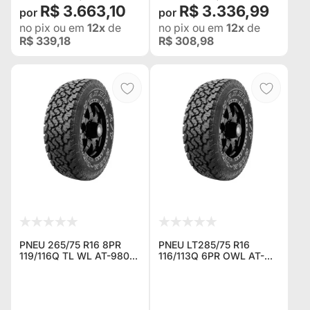
R$ 3.663,10
R$ 3.336,99
no pix
ou em
12x
de
no pix
ou em
12x
de
R$ 339,18
R$ 308,98
PNEU 265/75 R16 8PR
PNEU LT285/75 R16
119/116Q TL WL AT-980E
116/113Q 6PR OWL AT-
MAXXIS
980E MAXXIS 10030471