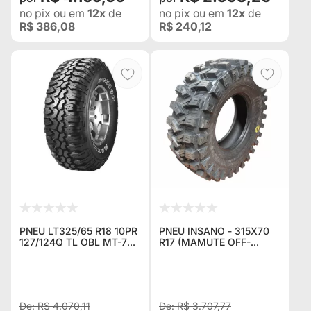
no pix
ou em
12x
de
no pix
ou em
12x
de
R$ 386,08
R$ 240,12
PNEU LT325/65 R18 10PR
PNEU INSANO - 315X70
127/124Q TL OBL MT-762
R17 (MAMUTE OFF-
MAXXIS
ROAD)
R$ 4.070,11
R$ 3.707,77