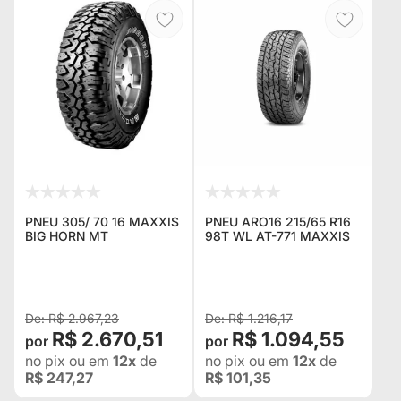
PNEU 305/ 70 16 MAXXIS
PNEU ARO16 215/65 R16
BIG HORN MT
98T WL AT-771 MAXXIS
R$ 2.967,23
R$ 1.216,17
R$ 2.670,51
R$ 1.094,55
no pix
ou em
12x
de
no pix
ou em
12x
de
R$ 247,27
R$ 101,35