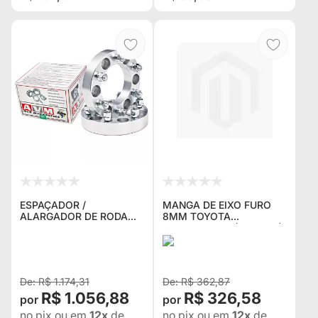
ESPAÇADOR /
MANGA DE EIXO FURO
ALARGADOR DE RODA
8MM TOYOTA
AVM 5W025 5X165,1
BANDEIRANTE (KPT-553)
30MM ROSCA 16MM X
(Nº ORIGINAL 43431-
1.5 PARA LAND ROVER
98001)
DEFENDER (SEM RODA
LIVRE) , DISCOV
R$ 1.174,31
R$ 362,87
R$ 1.056,88
R$ 326,58
no pix
ou em
12x
de
no pix
ou em
12x
de