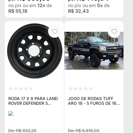
no pix
ou em
12x
de
no pix
ou em
5x
de
R$ 55,18
R$ 32,43
RODA 17 X 9 PARA LAND
JOGO DE RODAS TUFF
ROVER DEFENDER 5
ARO 18 - 5 FUROS DE 165
FUROS DE 165
COM 4 UNIDADES PARA
DODGE RAM, F 250
R$ 832,29
R$ 5.818,03