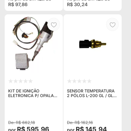
R$ 97,86
R$ 30,24
KIT DE IGNIÇÃO
SENSOR TEMPERATURA
ELETRONICA P/ OPALA
2 PÓLOS L-200 GL / GLS
4CC COMPOSTO DE
/ SPORT / PAJERO 2.5 /
CHICOTE ,MODULO E
2.8
DISTRIBUIDOR (1,500 KG)
NOVO
R$ 662,18
R$ 162,16
R$ 595,96
R$ 145,94