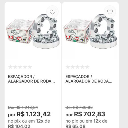
ESPAÇADOR /
ESPAÇADOR /
ALARGADOR DE RODA
ALARGADOR DE RODA
AVM 5U080 5X165,1 1.5"
AVM 5U024 5X165,1 1.25"
(38,1MM) ROSCA 16MM X
(31,75MM) ROSCA 16MM
1.5 PARA LAND ROVER
X 1.5 PARA LAND ROVER
SERIES L, LL, LLL, 90, 11
SERIES L , LL , LLL , 9
R$ 1.248,24
R$ 780,92
R$ 1.123,42
R$ 702,83
no pix
ou em
12x
de
no pix
ou em
12x
de
R$ 104,02
R$ 65,08