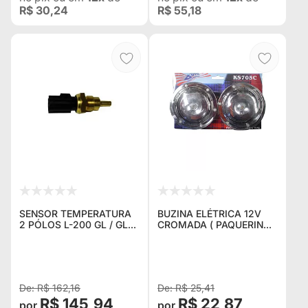
R$ 30,24
R$ 55,18
SENSOR TEMPERATURA
BUZINA ELÉTRICA 12V
2 PÓLOS L-200 GL / GLS
CROMADA ( PAQUERINHA
/ SPORT / PAJERO 2.5 /
)
2.8
R$ 162,16
R$ 25,41
R$ 145,94
R$ 22,87