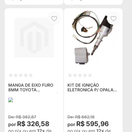
MANGA DE EIXO FURO
KIT DE IGNIÇÃO
8MM TOYOTA
ELETRONICA P/ OPALA
BANDEIRANTE (KPT-553)
4CC COMPOSTO DE
(Nº ORIGINAL 43431-
CHICOTE ,MODULO E
98001)
DISTRIBUIDOR (1,500 KG)
NOVO
R$ 362,87
R$ 662,18
R$ 326,58
R$ 595,96
no pix
ou em
12x
de
no pix
ou em
12x
de