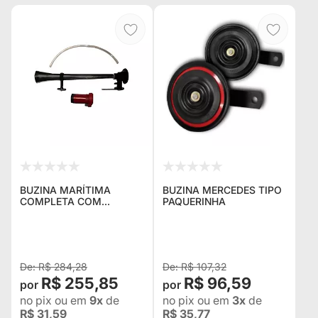
BUZINA MARÍTIMA
BUZINA MERCEDES TIPO
COMPLETA COM
PAQUERINHA
COMPRESSOR, SUPORTE
E MANGUEIRA ( TIPO
NAVIO )
R$ 284,28
R$ 107,32
R$ 255,85
R$ 96,59
no pix
ou em
9x
de
no pix
ou em
3x
de
R$ 31,59
R$ 35,77