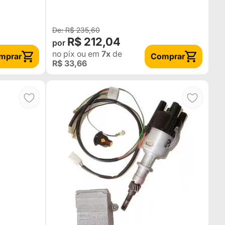
592134 / MR 592120)
R$ 235,60
R$ 212,04
no pix
ou em
7x
de
mprar
Comprar
R$ 33,66