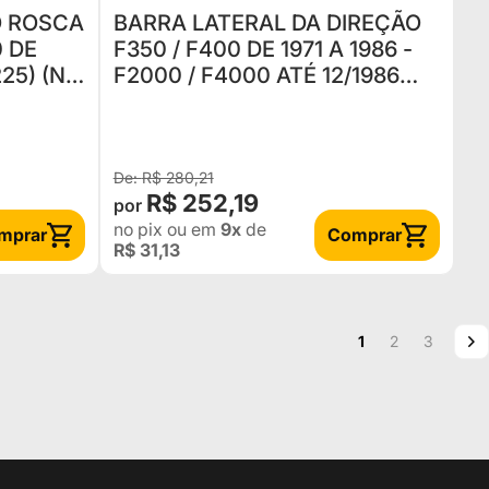
O ROSCA
BARRA LATERAL DA DIREÇÃO
0 DE
F350 / F400 DE 1971 A 1986 -
25) (Nº
F2000 / F4000 ATÉ 12/1986
A) ▲
(KPFD-215) (C7TZ3280B /
C7TZ3280H)
R$ 280,21
R$ 252,19
no pix
ou em
9x
de
mprar
Comprar
R$ 31,13
Página
Você esta lendo a
Página
Página
P
P
1
2
3