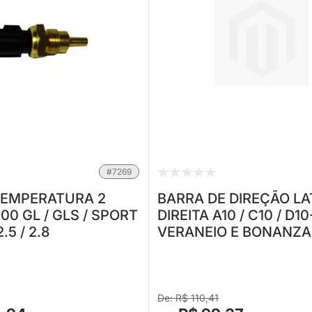
#7269
TEMPERATURA 2
BARRA DE DIREÇÃO L
00 GL / GLS / SPORT
DIREITA A10 / C10 / D1
.5 / 2.8
VERANEIO E BONANZA
1988 EM DIANTE E SI
DE 1997 EM DIANTE
R$ 110,41