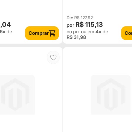
NAL C7TZ3A131A-
45440-98002)
B)
R$ 127,92
8,04
R$ 115,13
6x
de
no pix
ou em
4x
de
Comprar
Co
R$ 31,98