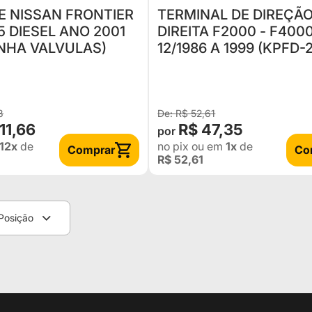
 NISSAN FRONTIER
TERMINAL DE DIREÇÃ
5 DIESEL ANO 2001
DIREITA F2000 - F400
NHA VALVULAS)
12/1986 A 1999 (KPFD-2
ORIGINAL 86TU3289C
8
R$ 52,61
11,66
R$ 47,35
12x
de
no pix
ou em
1x
de
Comprar
Co
R$ 52,61
Posição