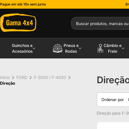
Pague em até 10x sem juros
En
Guinchos e
Pneus e
Câmbio e
Acessórios
Rodas
Freio
Direçã
Início
FORD
F-2000 / F-4000
Direção
Ordenar por
Direção para F-