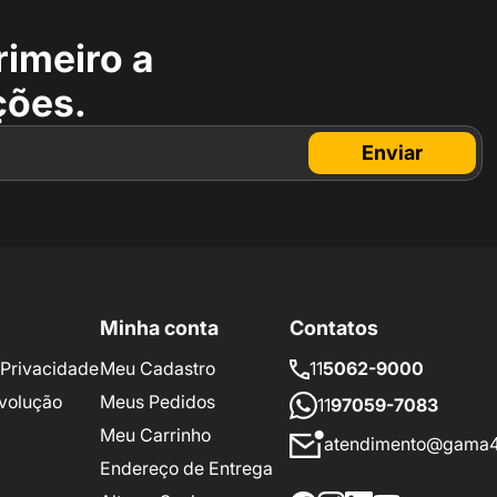
rimeiro a
ções.
Enviar
Minha conta
Contatos
e Privacidade
Meu Cadastro
11
5062-9000
volução
Meus Pedidos
11
97059-7083
Meu Carrinho
atendimento@gama4
Endereço de Entrega