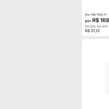
(Nº ORIGI
85TU3290
R$ 186,71
R$ 16
no pix
ou em
R$ 31,12