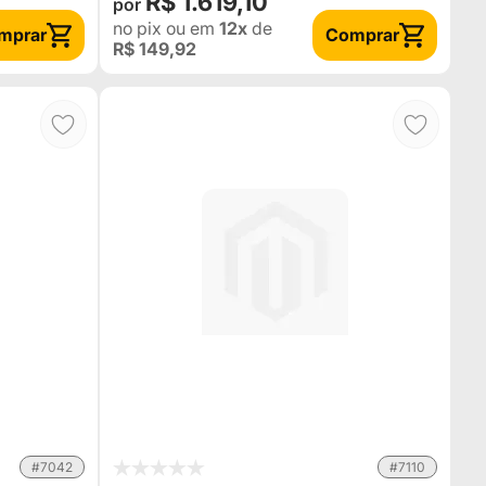
R$ 1.619,10
no pix
ou em
12x
de
mprar
Comprar
R$ 149,92
#7042
#7110