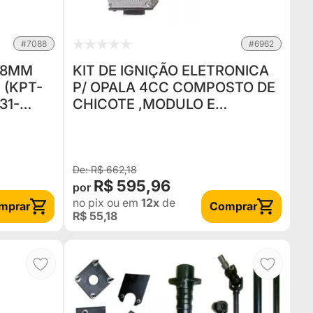
#7088
#6962
 8MM
KIT DE IGNIÇÃO ELETRONICA
 (KPT-
P/ OPALA 4CC COMPOSTO DE
31-
CHICOTE ,MODULO E
DISTRIBUIDOR (1,500 KG)
NOVO
R$ 662,18
R$ 595,96
no pix
ou em
12x
de
mprar
Comprar
R$ 55,18