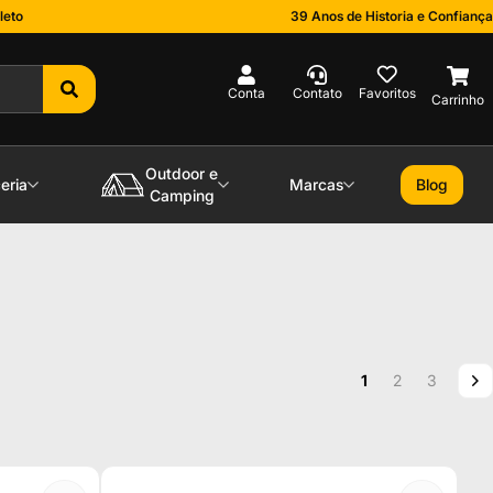
leto
39 Anos de Historia e Confiança
0
Outdoor e
eria
Marcas
Blog
Camping
Página
Você esta lendo a
Página
Página
P
P
1
2
3