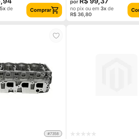
5,94
R$ 99,37
5x
de
no pix
ou em
3x
de
Comprar
Co
R$ 36,80
#7358