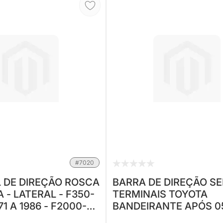
#7020
 DE DIREÇÃO ROSCA
BARRA DE DIREÇÃO S
 - LATERAL - F350-
TERMINAIS TOYOTA
71 A 1986 - F2000-
BANDEIRANTE APÓS 0
12/1986 (KPFD-219)
(KPT-706A) (Nº ORIGI