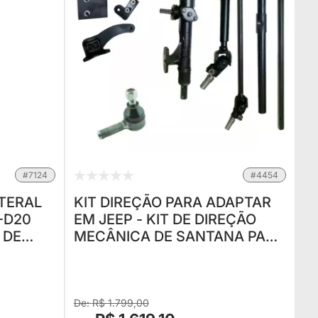
#7124
#4454
ATERAL
KIT DIREÇÃO PARA ADAPTAR
0-D20
EM JEEP - KIT DE DIREÇÃO
 DE
MECÂNICA DE SANTANA PARA
LVERADO
ADAPTAÇÃO EM JEEP, RURAL
E F75
R$ 1.799,00