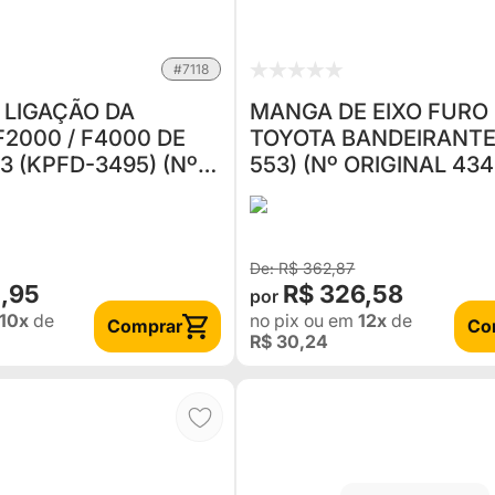
#7118
 LIGAÇÃO DA
MANGA DE EIXO FURO
F2000 / F4000 DE
TOYOTA BANDEIRANTE
93 (KPFD-3495) (Nº
553) (Nº ORIGINAL 434
T72415.701)
98001)
R$ 362,87
1,95
R$ 326,58
10x
de
no pix
ou em
12x
de
Comprar
Co
R$ 30,24