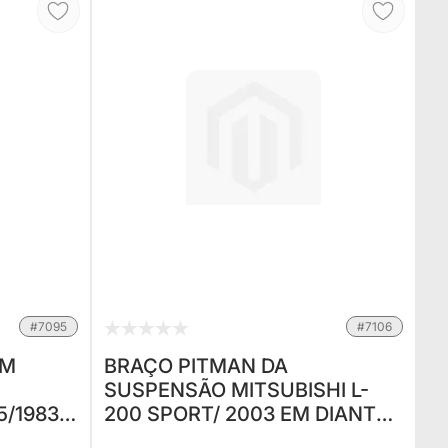
#7095
#7106
EM
BRAÇO PITMAN DA
SUSPENSÃO MITSUBISHI L-
5/1983
200 SPORT/ 2003 EM DIANTE
NAL
PAJERO SPORT (KPB-120) (MB