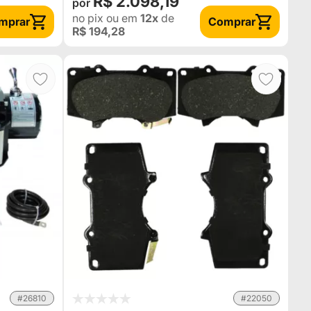
R$ 2.098,19
no pix
ou em
12x
de
mprar
Comprar
R$ 194,28
#26810
#22050