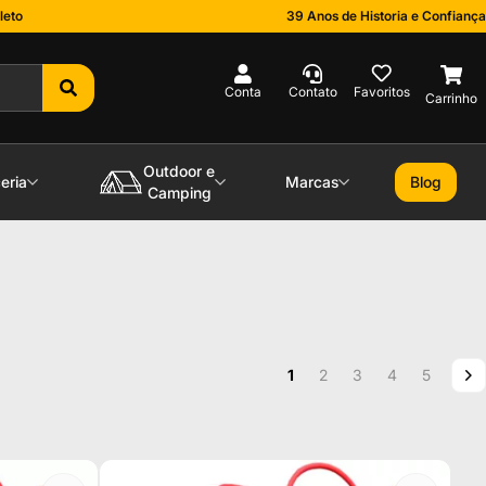
leto
39 Anos de Historia e Confiança
0
Outdoor e
eria
Marcas
Blog
Camping
Página
Você esta lendo a pagina
Página
Página
Página
Página
P
P
1
2
3
4
5