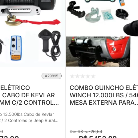
#29895
ELÉTRICO
COMBO GUINCHO ELÉ
S CABO DE KEVLAR
WINCH 12.000LBS / 5
 MM C/2 CONTROLES
MESA EXTERNA PARA
RURAL F75 TROLLER
MITSUBISHI L-200 TRI
co 13.500lbs Cabo de Kevlar
UX BANDEIRANTES
BRINDES CAPA DE GU
0 Hilux Bandeirante
00
R$ 5.726,54