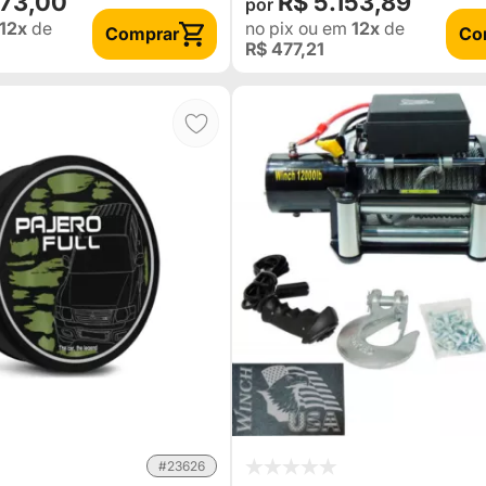
573,00
R$ 5.153,89
12x
de
no pix
ou em
12x
de
Comprar
Co
R$ 477,21
#23626