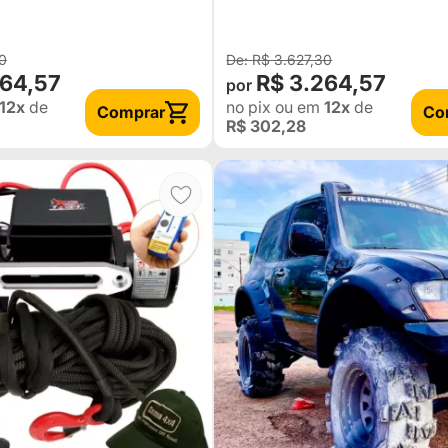
TOYOTA BANDEIRA
TROLLER TOYOTA
BANDEIRANT
0
R$ 3.627,30
264,57
R$ 3.264,57
12x
de
no pix
ou em
12x
de
Comprar
Co
R$ 302,28