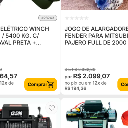
#28243
ELÉTRICO WINCH
JOGO DE ALARGADOR
 / 5400 KG. C/
FENDER PARA MITSUB
VAL PRETA +
PAJERO FULL DE 2000
 F75
2006
TOYOTA
ANT
0
R$ 2.332,30
264,57
R$ 2.099,07
12x
de
no pix
ou em
12x
de
Comprar
Co
R$ 194,36