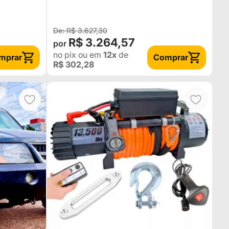
TROLLER TOYOTA
BANDEIRANTE
R$ 3.627,30
R$ 3.264,57
no pix
ou em
12x
de
mprar
Comprar
R$ 302,28