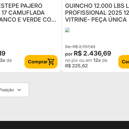
ESTEPE PAJERO
GUINCHO 12.000 LBS 
A 17 CAMUFLADA
PROFISSIONAL 2025 1
ANCO E VERDE COM
VITRINE- PEÇA ÚNICA
R$ 2.707,43
19
R$ 2.436,69
3x
de
no pix
ou em
12x
de
Comprar
Co
R$ 225,62
Posição