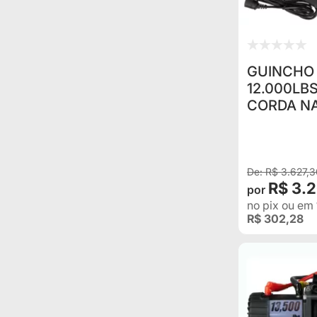
GUINCHO 
12.000LBS
CORDA NA
CONTROLE P/ JEEP RURAL
TROLLER 
BANDEIR
R$ 3.627,3
R$ 3.
no pix
ou em
R$ 302,28