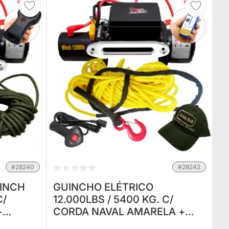
#28240
#28242
WINCH
GUINCHO ELÉTRICO
C/
12.000LBS / 5400 KG. C/
+
CORDA NAVAL AMARELA +
CONTROLE P/ JEEP RURAL F75