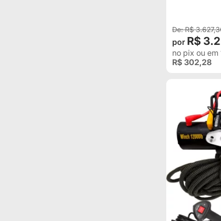
TROLLER 
R$ 3.627,3
R$ 3.
no pix
ou em
R$ 302,28