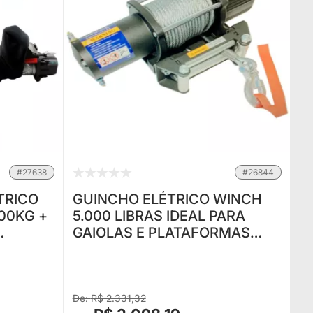
#27638
#26844
TRICO
GUINCHO ELÉTRICO WINCH
400KG +
5.000 LIBRAS IDEAL PARA
GAIOLAS E PLATAFORMAS
TON +
AUTO SOCORRO
INCHO E
R$ 2.331,32