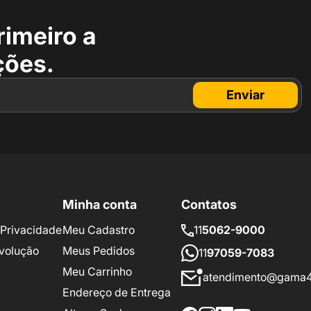
rimeiro a
ções.
Enviar
Minha conta
Contatos
e Privacidade
Meu Cadastro
11
5062-9000
volução
Meus Pedidos
11
97059-7083
Meu Carrinho
atendimento@gama4
Endereço de Entrega