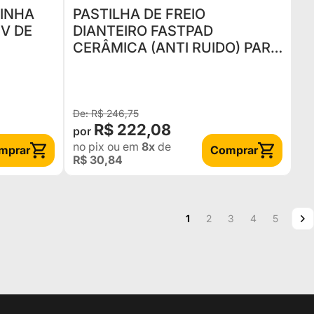
LINHA
PASTILHA DE FREIO
2V DE
DIANTEIRO FASTPAD
CERÂMICA (ANTI RUIDO) PARA
PAJERO FULL 2009 EM DIANTE
- FP697
R$ 246,75
R$ 222,08
no pix
ou em
8x
de
mprar
Comprar
R$ 30,84
Página
Você esta lendo a pagina
Página
Página
Página
Página
P
P
1
2
3
4
5