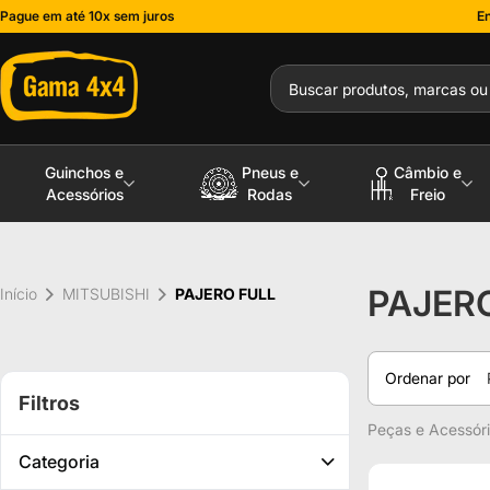
Pague em até 10x sem juros
En
Guinchos e
Pneus e
Câmbio e
Acessórios
Rodas
Freio
PAJER
Início
MITSUBISHI
PAJERO FULL
Ordenar por
Filtros
Peças e Acessório
Categoria