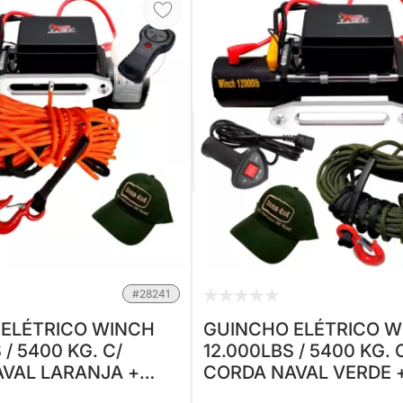
#28241
ELÉTRICO WINCH
GUINCHO ELÉTRICO 
 / 5400 KG. C/
12.000LBS / 5400 KG. 
VAL LARANJA +
CORDA NAVAL VERDE 
 F75
CONTROLE P/ JEEP RURAL F75