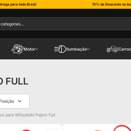
trega para todo Brasil
10% de Desconto no bo
Motor
Iluminação
Carroc
O FULL
Posição
s para Mitsubishi Pajero Full