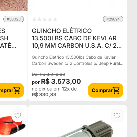
#30023
#29894
ES
GUINCHO ELÉTRICO
ISH
13.500LBS CABO DE KEVLAR
 ATÉ
10,9 MM CARBON U.S.A. C/ 2
CONTROLES P/ JEEP RURAL
Guincho Elétrico 13.500lbs Cabo de Kevlar
F75 TROLLER L200 HILUX
Carbon Sweden c/ 2 Controles p/ Jeep Rural
BAND
F75 Troller L200 Hilux Bandeirante
R$ 3.970,00
R$ 3.573,00
no pix
ou em
12x
de
mprar
Comprar
R$ 330,83